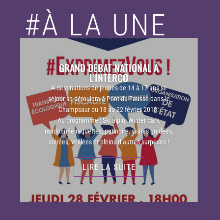
#À LA UNE
GRAND DÉBAT NATIONAL À
L’INTERCO
A destinations de jeunes de 14 à 17 ans se
séjour se déroulera à Pont du Faussé dans le
Champsaur du 18 au 22 février 2018.
Au programme : Ski alpin, Winter park,
randonnée raquettes, patinoire, visites guidées,
soirées, veillées et pleins d’autres surprises !
LIRE LA SUITE