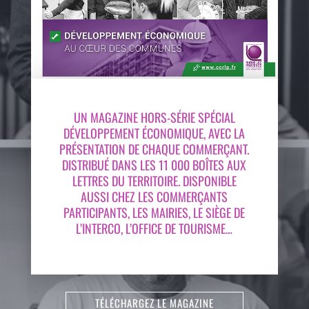
UN MAGAZINE HORS-SÉRIE SPÉCIAL
DÉVELOPPEMENT ÉCONOMIQUE, AVEC LA
PRÉSENTATION DE CHAQUE COMMERÇANT.
DISTRIBUÉ DANS LES 11 000 BOÎTES AUX
LETTRES DU TERRITOIRE. DISPONIBLE
AUSSI CHEZ LES COMMERÇANTS
PARTICIPANTS, LES MAIRIES, LE SIÈGE DE
L’INTERCO, L’OFFICE DE TOURISME…
TÉLÉCHARGEZ LE MAGAZINE