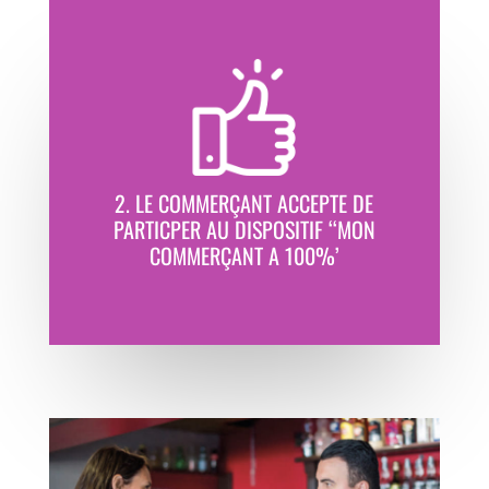
2. LE COMMERÇANT ACCEPTE DE
PARTICPER AU DISPOSITIF ‘‘MON
COMMERÇANT A 100%’